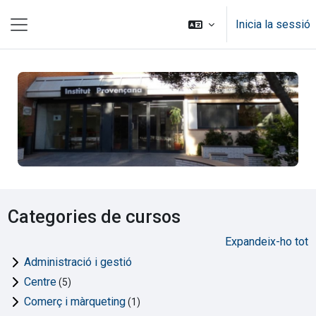
Ves al contingut principal
Inicia la sessió
Panell lateral
Categories de cursos
Expandeix-ho tot
Administració i gestió
Centre
(5)
Comerç i màrqueting
(1)