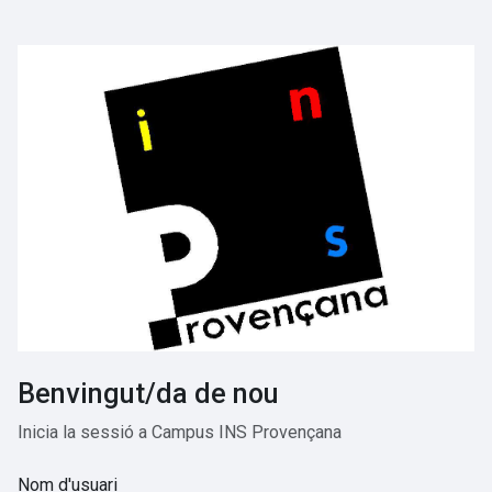
Ves al contingut principal
Benvingut/da de nou
Inicia la sessió a Campus INS Provençana
Nom d'usuari