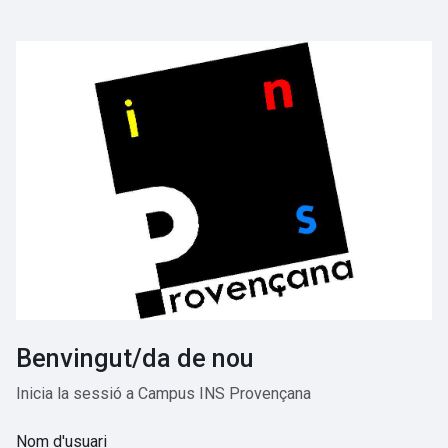
Ves al contingut principal
Benvingut/da de nou
Inicia la sessió a Campus INS Provençana
Nom d'usuari